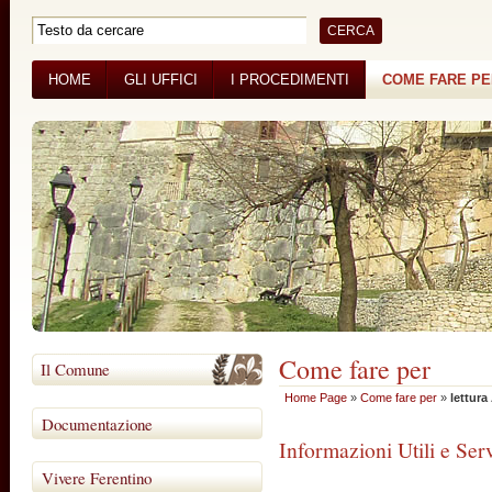
HOME
GLI UFFICI
I PROCEDIMENTI
COME FARE P
BANDI DI GARA
CONCORSI
Come fare per
Il Comune
Home Page
»
Come fare per
»
lettura
Documentazione
Informazioni Utili e Serv
Vivere Ferentino