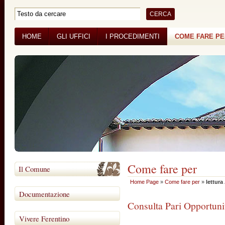
HOME
GLI UFFICI
I PROCEDIMENTI
COME FARE P
BANDI DI GARA
CONCORSI
Come fare per
Il Comune
Home Page
»
Come fare per
»
lettura
Documentazione
Consulta Pari Opportuni
Vivere Ferentino