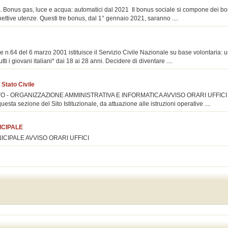
nus gas, luce e acqua: automatici dal 2021 Il bonus sociale si compone dei bo
spettive utenze. Questi tre bonus, dal 1° gennaio 2021, saranno ....
 n.64 del 6 marzo 2001 istituisce il Servizio Civile Nazionale su base volontaria:
tti i giovani italiani* dai 18 ai 28 anni. Decidere di diventare ....
 Stato Civile
O - ORGANIZZAZIONE AMMINISTRATIVA E INFORMATICA AVVISO ORARI UFFICI Ca
esta sezione del Sito Istituzionale, da attuazione alle istruzioni operative ....
ICIPALE
UNICIPALE AVVISO ORARI UFFICI