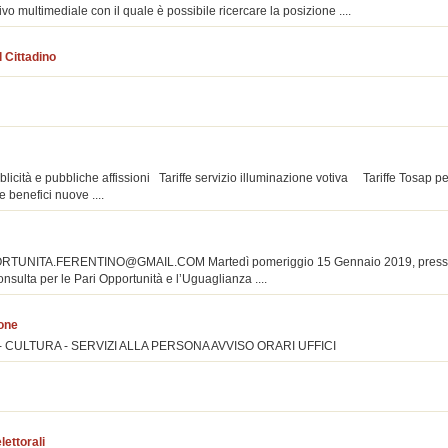
o multimediale con il quale è possibile ricercare la posizione ....
l Cittadino
licità e pubbliche affissioni Tariffe servizio illuminazione votiva Tariffe Tosa
benefici nuove ....
RTUNITA.FERENTINO@GMAIL.COM Martedì pomeriggio 15 Gennaio 2019, presso l
onsulta per le Pari Opportunità e l’Uguaglianza ....
ione
E - CULTURA - SERVIZI ALLA PERSONA AVVISO ORARI UFFICI
elettorali