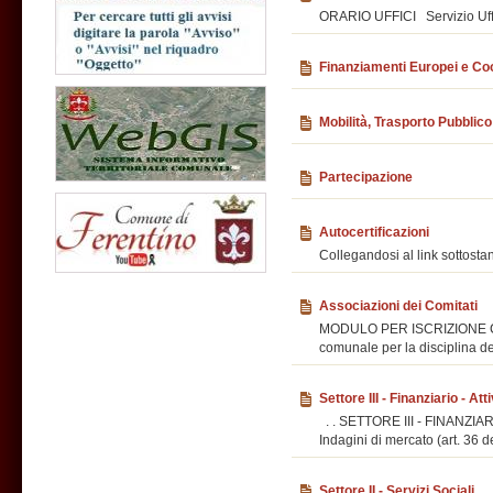
ORARIO UFFICI Servizio Uffi
Finanziamenti Europei e Co
Mobilità, Trasporto Pubblico 
Partecipazione
Autocertificazioni
Collegandosi al link sottosta
Associazioni dei Comitati
MODULO PER ISCRIZIONE 
comunale per la disciplina de
Settore III - Finanziario - Att
. . SETTORE III - FINANZIA
Indagini di mercato (art. 36 de
Settore II - Servizi Sociali