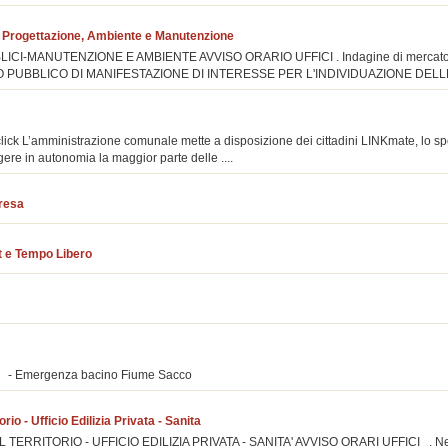
i - Progettazione, Ambiente e Manutenzione
ICI-MANUTENZIONE E AMBIENTE AVVISO ORARIO UFFICI . Indagine di mercato (ar
O PUBBLICO DI MANIFESTAZIONE DI INTERESSE PER L'INDIVIDUAZIONE DELLE 
di click L’amministrazione comunale mette a disposizione dei cittadini LINKmate, lo spo
ere in autonomia la maggior parte delle ....
presa
t e Tempo Libero
acco - Emergenza bacino Fiume Sacco
rio - Ufficio Edilizia Privata - Sanita
TERRITORIO - UFFICIO EDILIZIA PRIVATA - SANITA' AVVISO ORARI UFFICI . Nel C