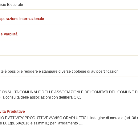
cio Elettorale
operazione Internazionale
e Viabilità
nte è possibile redigere e stampare diverse tipologie di autocertificazioni
CONSULTA COMUNALE DELLE ASSOCIAZIONI E DEI COMITATI DEL COMUNE DI
lla consulta delle associazioni con delibera C.C.
ivita Produttive
RIO E ATTIVITA' PRODUTTIVE AVVISO ORARI UFFICI Indagine di mercato (art. 36 
l D. Lgs. 50/2016 e ss.mm.ii.) per l'affidamento ....