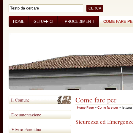
HOME
GLI UFFICI
I PROCEDIMENTI
COME FARE P
BANDI DI GARA
CONCORSI
Come fare per
Il Comune
Home Page
»
Come fare per
»
lettura
Documentazione
Sicurezza ed Emergenz
Vivere Ferentino