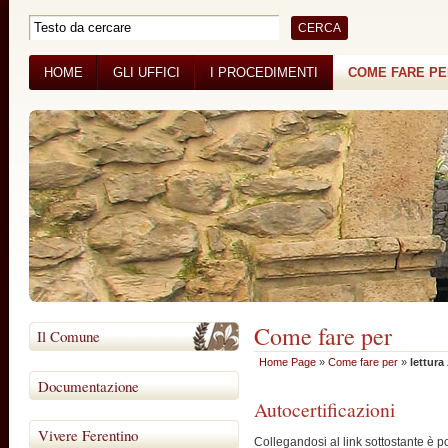
HOME
GLI UFFICI
I PROCEDIMENTI
COME FARE P
BANDI DI GARA
CONCORSI
Come fare per
Il Comune
Home Page
»
Come fare per
»
lettura
Documentazione
Autocertificazioni
Vivere Ferentino
Collegandosi al link sottostante è p