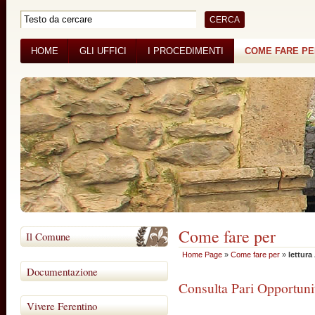
HOME
GLI UFFICI
I PROCEDIMENTI
COME FARE P
BANDI DI GARA
CONCORSI
Come fare per
Il Comune
Home Page
»
Come fare per
»
lettura
Documentazione
Consulta Pari Opportuni
Vivere Ferentino