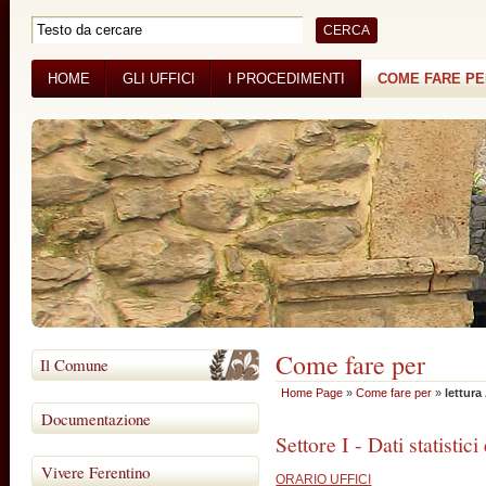
HOME
GLI UFFICI
I PROCEDIMENTI
COME FARE P
BANDI DI GARA
CONCORSI
Come fare per
Il Comune
Home Page
»
Come fare per
»
lettura
Documentazione
Settore I - Dati statistici
Vivere Ferentino
ORARIO UFFICI