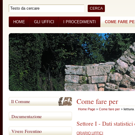
HOME
GLI UFFICI
I PROCEDIMENTI
COME FARE P
BANDI DI GARA
CONCORSI
Come fare per
Il Comune
Home Page
»
Come fare per
»
lettura
Documentazione
Settore I - Dati statistici
Vivere Ferentino
ORARIO UFFICI