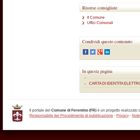
Risorse consigliate
Il Comune
Uffici Comunali
Condividi questo contenuto
In questa pagina
CARTA DI IDENTITA ELETTR
Il portale del
Comune di Ferentino (FR)
è un progetto realizzato
Responsabile del Procedimento di pubblicazione
-
Privacy
-
Note