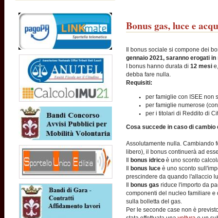
Bonus gas, luce e acq
Il bonus sociale si compone dei bo
gennaio 2021, saranno erogati in
I bonus hanno durata di
12 mesi
e
debba fare nulla.
Requisiti:
per famiglie con ISEE non 
per famiglie numerose (con 
per i titolari di Reddito di
Cosa succede in caso di cambio d
Assolutamente nulla. Cambiando fo
libero), il bonus continuerà ad esse
Il
bonus idrico
è uno sconto calcola
Il
bonus luce
è uno sconto sull'imp
prescindere da quando l'allaccio luc
Il
bonus gas
riduce l'importo da pa
componenti del nucleo familiare e
sulla bolletta del gas
.
Per le seconde case non è previs